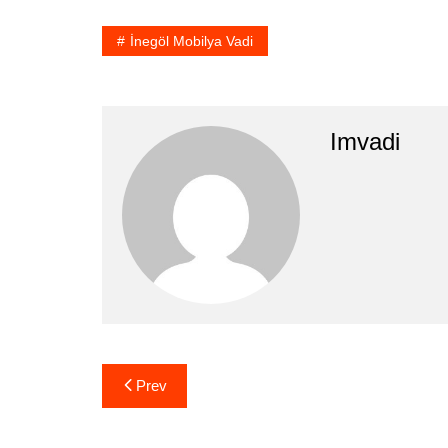
İnegöl Mobilya Vadi
Imvadi
Yazı
Prev
gezinmesi