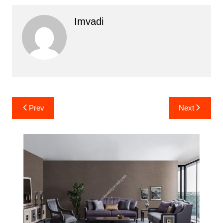
Imvadi
Yazı
Prev
Next
gezinmesi