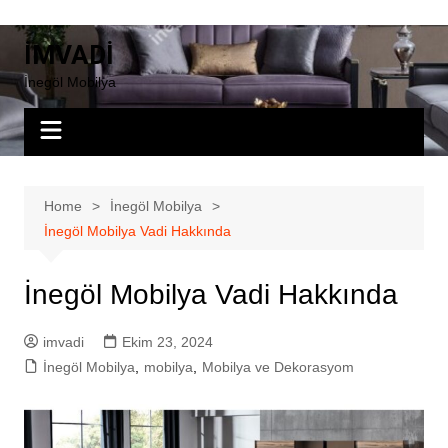
Skip
to
İMVADİ
content
İnegöl Mobilya
Home
İnegöl Mobilya
İnegöl Mobilya Vadi Hakkında
İnegöl Mobilya Vadi Hakkında
imvadi
Ekim 23, 2024
İnegöl Mobilya
,
mobilya
,
Mobilya ve Dekorasyom