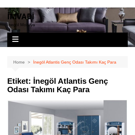
Skip
to
İMVADİ
content
İnegöl Mobilya
Home
İnegöl Atlantis Genç Odası Takımı Kaç Para
Etiket:
İnegöl Atlantis Genç
Odası Takımı Kaç Para