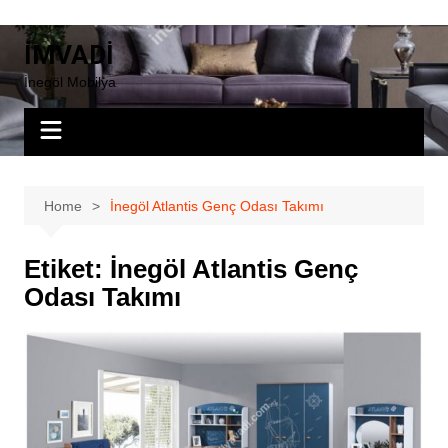
Skip
to
İMVADİ
content
İnegöl Mobilya
Home
İnegöl Atlantis Genç Odası Takımı
Etiket:
İnegöl Atlantis Genç
Odası Takımı