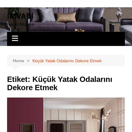
Skip
to
İMVADİ
content
İnegöl Mobilya
Home
Küçük Yatak Odalarını Dekore Etmek
Etiket:
Küçük Yatak Odalarını
Dekore Etmek